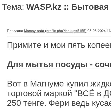
Тема:
WASP.kz :: Бытовая
Прислано
Mamay-orda
03-08-2024 16
Примите и мои пять копеек
Для мытья посуды - со
Вот в Магнуме купил жидк
торговой маркой "ВСЁ в Д
250 тенге. Фери ведь кусае