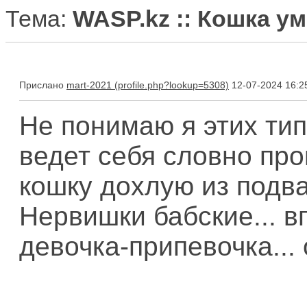
Тема:
WASP.kz :: Кошка ум
Прислано
mart-2021
12-07-2024 16:2
Не понимаю я этих типо
ведет себя словно про
кошку дохлую из подв
Нервишки бабские... в
девочка-припевочка... 