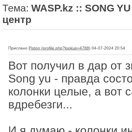
Тема:
WASP.kz :: SONG YU
центр
Прислано
Piston
04-07-2024 20:54
Вот получил в дар от 
Song yu - правда состо
колонки целые, а вот 
вдребезги...
И я думаю - колонки и