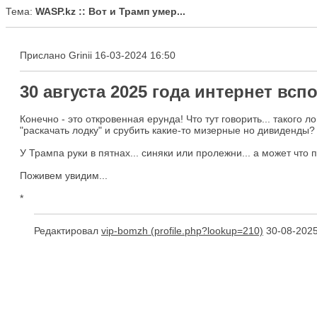
Тема:
WASP.kz :: Вот и Трамп умер...
Прислано Grinii 16-03-2024 16:50
30 августа 2025 года интернет вс
Конечно - это откровенная ерунда! Что тут говорить... такого
"раскачать лодку" и срубить какие-то мизерные но дивиденды
У Трампа руки в пятнах... синяки или пролежни... а может ч
Поживем увидим...
*
Редактировал
vip-bomzh
30-08-2025