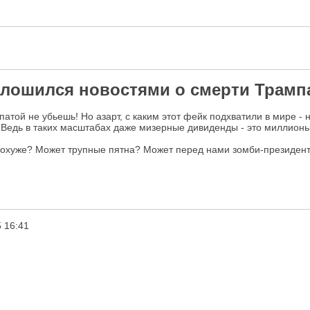
полошился новостями о смерти Трамп
 лопатой не убьешь! Но азарт, с каким этот фейк подхватили в мире
? Ведь в таких масштабах даже мизерные дивиденды - это миллион
то похуже? Может трупные пятна? Может перед нами зомби-президен
 16:41