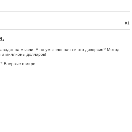
#1
а.
 - наводит на мысли. А не умышленная ли это диверсия? Метод
ы и миллионы долларов!
т? Впервые в мире!