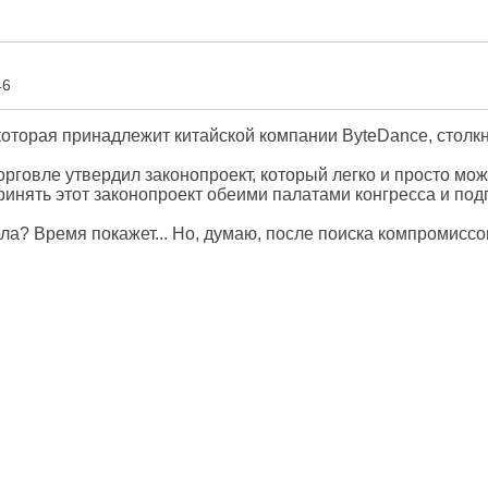
46
 которая принадлежит китайской компании ByteDance, стол
рговле утвердил законопроект, который легко и просто мо
принять этот законопроект обеими палатами конгресса и под
ела? Время покажет... Но, думаю, после поиска компромиссо