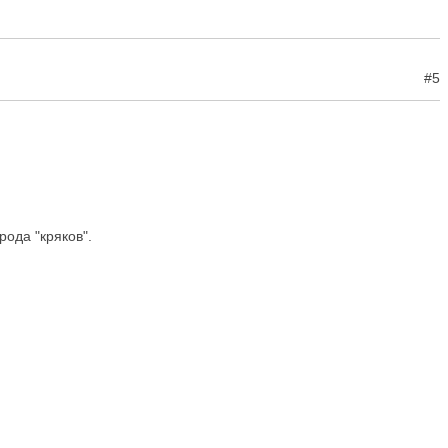
#5
рода "кряков".