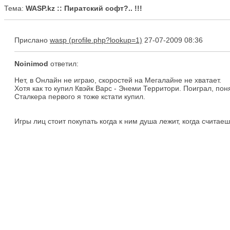
Тема:
WASP.kz :: Пиратский софт?.. !!!
Прислано
wasp
27-07-2009 08:36
Noinimod
ответил:
Нет, в Онлайн не играю, скоростей на Мегалайне не хватает.
Хотя как то купил Квэйк Варс - Энеми Территори. Поиграл, пон
Сталкера первого я тоже кстати купил.
Игры лиц стоит покупать когда к ним душа лежит, когда считае