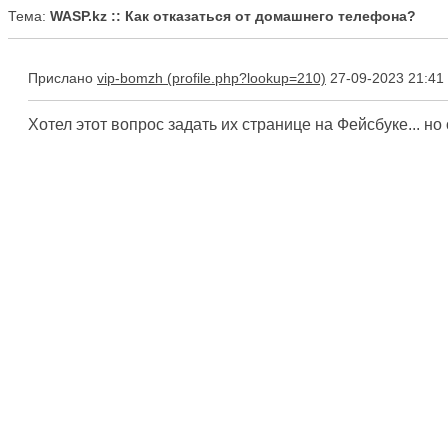
Тема:
WASP.kz :: Как отказаться от домашнего телефона?
Прислано
vip-bomzh
27-09-2023 21:41
Хотел этот вопрос задать их странице на Фейсбуке... но