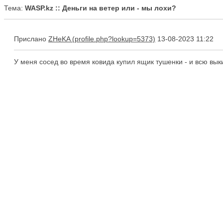
Тема:
WASP.kz :: Деньги на ветер или - мы лохи?
Прислано
ZHeKA
13-08-2023 11:22
У меня сосед во время ковида купил ящик тушенки - и всю вы