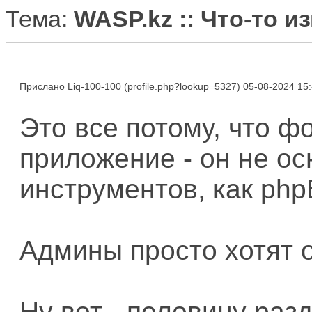
Тема:
WASP.kz :: Что-то 
Прислано
Liq-100-100
05-08-2024 15
Это все потому, что ф
приложение - он не ос
инструментов, как php
Админы просто хотят 
Ну вот - половину раз