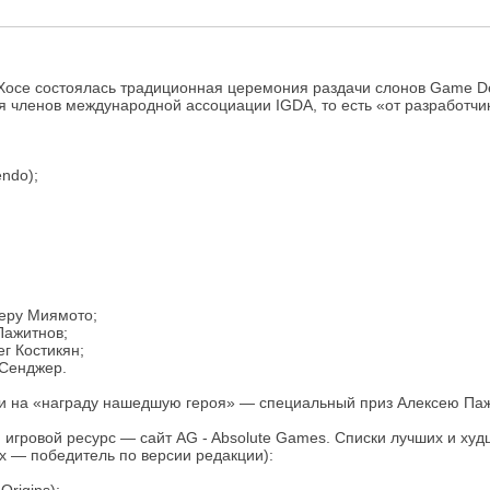
7
-Хосе coстоялась традиционная церемония раздачи слонов Game De
я членов международной ассоциации IGDA, то есть «от разработчи
endo);
геру Миямото;
Пажитнов;
г Костикян;
 Сенджер.
 и на «награду нашедшую героя» — специальный приз Алексею Паж
игровой ресурс — сайт AG - Absolute Games. Списки лучших и худ
ах — победитель по версии редакции):