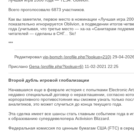
лучшая игра 2006 года — TES4: Oblivion.
Всего проголосовало 6873 участников.
Как вы заметили, первое место в номинации «Лучшая игра 2006
показательно игнорируется Oblivion, в подведении итогов че
года (учитывая, что третье место — ха-ха «Санитарам подземе
читателей — сделаны в СНГ... Sic!
***
Редактировал
vip-bomzh
29-04-2026
Прислано
Gena
11-02-2021 22:25
Второй дубль игровой глобализации
Начавшаяся еще в феврале история с попытками Electronic Art
недавно специальный договор о неразглашении, согласно кот
корпоративного противостояния мы сможем узнать только посл
аналитиков, это может случиться до конца текущего года.
Эта сделка имеет все шансы стать главным событием года в иг
к образованию супердевелопера Activision Blizzard.
Федеральная комиссия по ценным бумагам США (FTC) в середи