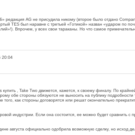
» редакция AG не присудила никому (второе было отдано Company o
твертый TES был наравне с третьей «Готикой» назван «ударом по п
лий»!). Впрочем, у всех свои тараканы. Но что самое примечатель
 20:04
s купить , Take Two движется, кажется, к своему финалу. По кра
орому обе стороны обязуются не выносить на публику подробности
е того, как стороны договорятся или решат окончательно прекрати
ровой индустрии. Если она состоится, ее можно будет сравнить с 
не августа официально одобрила возможную сделку, но исход дел