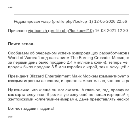
***
Редактировал
wasp
12-05-2026 22:56
Прислано
vip-bomzh
16-08-2021 12:30
Почти зевая...
Сообщаем об очередном успехе живородящих разработчиков из
World of Warcraft под названием The Burning Crusade. Месяц
за первый день было продано 2.4 миллиона копий), теперь же
продаж было продано 3.5 млн коробок с игрой, так и алчущей
Президент Blizzard Entertainment Майк Морхем комментирует э
каждым игровым аспектом, и просто замечательно, что наша 
Ну конечно, что ж ещё он мог сказать. А главное, гад, правду
как карта «лоунча». В релизную зону ещё не попал изрядный 
желтокожими коллегами-геймерами, даже представлять неохота
Вот-вот задавит, гадина!
***