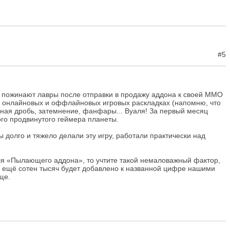
#5
о пожинают лавры после отправки в продажу аддона к своей ММО
ех онлайновых и оффлайновых игровых раскладках (напомню, что
нная дробь, затемнение, фанфары... Вуаля! За первый месяц
ого продвинутого геймера планеты.
 долго и тяжело делали эту игру, работали практически над
ок для «Пылающего аддона», то учтите такой немаловажный фактор,
ко ещё сотен тысяч будет добавлено к названной цифре нашими
ще.