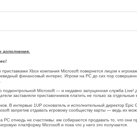
е дополнения.
ес!
 приставками Xbox компания Microsoft повернется лицом к игрокам
чевидный финансовый интерес. Игроки на PC до сих пор совершен
.
 подконтрольной Microsoft — и недавно запущенная служба Live! дл
ели заставляли приставочников платить не только за отдельные ка
ков. В интервью 1UP основатель и исполнительный директор Epic 
rosoft запретив отдавать игровому сообществу карты — ведь их мож
а PC отнюдь не счастливы: им собираются продавать то, что они п
гровую платформу Microsoft и пока что у него это получается.