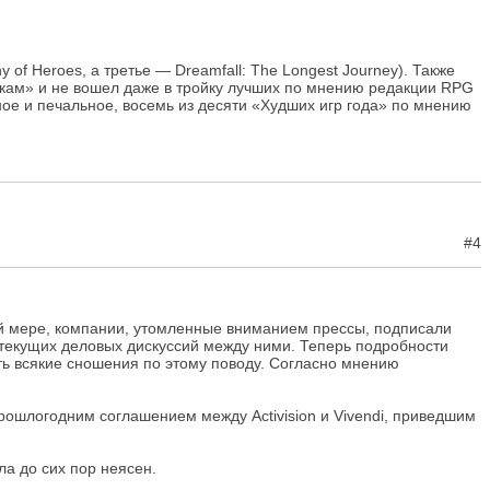
f Heroes, а третье — Dreamfall: The Longest Journey). Также
очкам» и не вошел даже в тройку лучших по мнению редакции RPG
ное и печальное, восемь из десяти «Худших игр года» по мнению
#4
йней мере, компании, утомленные вниманием прессы, подписали
 текущих деловых дискуссий между ними. Теперь подробности
ть всякие сношения по этому поводу. Согласно мнению
прошлогодним соглашением между Activision и Vivendi, приведшим
а до сих пор неясен.