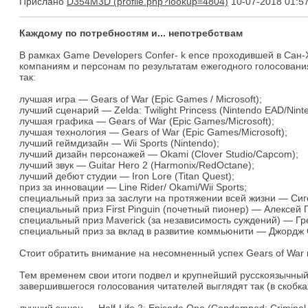
Прислано
D354M3D
10-07-2018 01:5
Каждому по потребностям и... непотребствам
В рамках Game Developers Confer- k ence проходившей в Сан
компаниям и персонам по результатам ежегодного голосовани
так:
лучшая игра — Gears of War (Epic Games / Microsoft);
лучший сценарий — Zelda: Twilight Princess (Nintendo EAD/Nint
лучшая графика — Gears of War (Epic Games/Microsoft);
лучшая технология — Gears of War (Epic Games/Microsoft);
лучший геймдизайн — Wii Sports (Nintendo);
лучший дизайн персонажей — Okami (Clover Studio/Capcom);
лучший звук — Guitar Hero 2 (Harmonix/RedOctane);
лучший дебют студии — Iron Lore (Titan Quest);
приз за инновации — Line Rider/ Okami/Wii Sports;
специальный приз за заслуги на протяжении всей жизни — Си
специальный приз First Pinguin (почетный пионер) — Алексей 
специальный приз Maverick (за независимость суждений) — Гре
специальный приз за вклад в развитие коммьюнити — Джордж
Стоит обратить внимание на несомненный успех Gears of War
Тем временем свои итоги подвел и крупнейший русскоязычный 
завершившегося голосования читателей выглядят так (в скобк