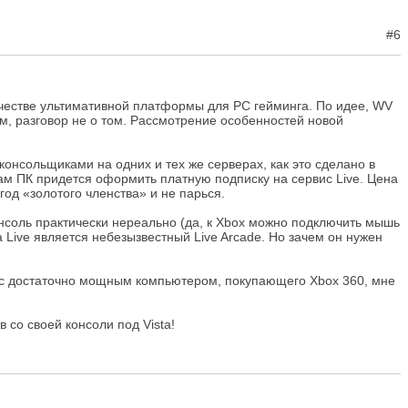
#6
качестве ультимативной платформы для PC гейминга. По идее, WV
м, разговор не о том. Рассмотрение особенностей новой
онсольщиками на одних и тех же серверах, как это сделано в
ам ПК придется оформить платную подписку на сервис Live. Цена
 год «золотого членства» и не парься.
онсоль практически нереально (да, к Xbox можно подключить мышь
 Live является небезызвестный Live Arcade. Но зачем он нужен
а с достаточно мощным компьютером, покупающего Xbox 360, мне
 со своей консоли под Vista!