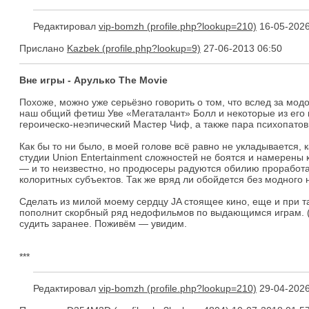
Редактировал
vip-bomzh
16-05-2026
Прислано
Kazbek
27-06-2013 06:50
Вне игры - Арулько The Movie
Похоже, можно уже серьёзно говорить о том, что вслед за мод
наш общий фетиш Уве «Мегаталант» Болл и некоторые из его к
героическо-неэпический Мастер Чиф, а также пара психопатов
Как бы то ни было, в моей голове всё равно не укладывается,
студии Union Entertainment сложностей не боятся и намерены 
— и то неизвестно, но продюсеры радуются обилию проработан
колоритных субъектов. Так же вряд ли обойдется без модного н
Сделать из милой моему сердцу JA стоящее кино, еще и при та
пополнит скорбный ряд недофильмов по выдающимся играм. (
судить заранее. Поживём — увидим.
***
Редактировал
vip-bomzh
29-04-2026