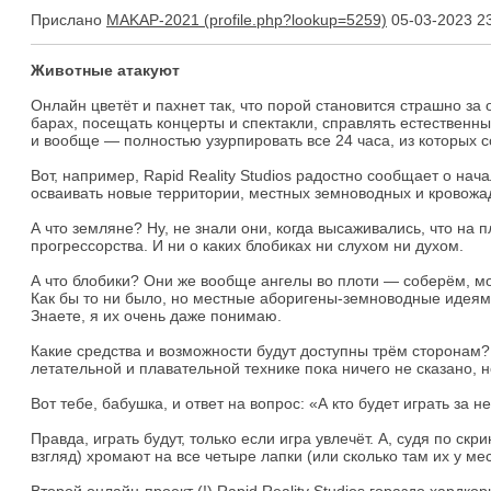
Прислано
MAKAP-2021
05-03-2023 2
Животные атакуют
Онлайн цветёт и пахнет так, что порой становится страшно за 
барах, посещать концерты и спектакли, справлять естественны
и вообще — полностью узурпировать все 24 часа, из которых со
Вот, например, Rapid Reality Studios радостно сообщает о на
осваивать новые территории, местных земноводных и кровожадн
А что земляне? Ну, не знали они, когда высаживались, что на 
прогрессорства. И ни о каких блобиках ни слухом ни духом.
А что блобики? Они же вообще ангелы во плоти — соберём, мол,
Как бы то ни было, но местные аборигены-земноводные идеям
Знаете, я их очень даже понимаю.
Какие средства и возможности будут доступны трём сторонам?
летательной и плавательной технике пока ничего не сказано, н
Вот тебе, бабушка, и ответ на вопрос: «А кто будет играть за 
Правда, играть будут, только если игра увлечёт. А, судя по с
взгляд) хромают на все четыре лапки (или сколько там их у м