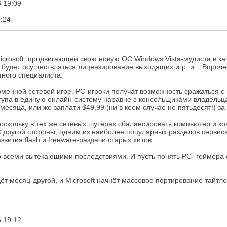
 19:09
:24
Microsoft, продвигающей свою новую ОС Windows Vista-мудиста в 
 будет осуществляться лицензирование выходящих игр, и... Впроче
ного специалиста.
енной сетевой игре. PC-игроки получат возможность сражаться с к
ступа в единую онлайн-систему наравне с консольщиками владельц
ри месяца, или же заплати $49.99 (ни в коем случае не пятьдесят!) за
поскольку в тех же сетевых шутерах сбалансировать компьютер и к
С другой стороны, одним из наиболее популярных разделов сервиса
вития flash и freeware-раздачи старых хитов...
 со всеми вытекающими последствиями. И пусть понять РС- геймер
ёт месяц-другой, и Microsoft начнёт массовое портирование тайтлов
 19:12