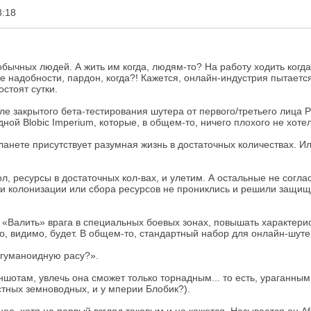
3:18
обычных людей. А жить им когда, людям-то? На работу ходить когда,
е надобности, пардон, когда?! Кажется, онлайн-индустрия пытается
стоят сутки.
чале закрытого бета-тестирования шутера от первого/третьего лиц
ой Blobic Imperium, которые, в общем-то, ничего плохого не хотел
планете присутствует разумная жизнь в достаточных количествах. И
 ресурсы в достаточных кол-вах, и улетим. А остальные не согласны
и колонизации или сбора ресурсов не прониклись и решили защищ
 «Валить» врага в специальных боевых зонах, повышать характерис
о, видимо, будет. В общем-то, стандартный набор для онлайн-шутер
негуманоидную расу?».
криншотам, увлечь она сможет только торнадным... то есть, ураганн
естных земноводных, и у мперии Блобик?).