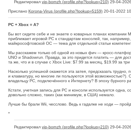
Редактировал
vip-bomzh
29-04-2026
Прислано
Korona-Virus
20-01-2022 10
PC + Xbox = А?
Бы вот сидите себе и не знаете о коварных планах компании 
приближает игровой PC к стандартам консолей, так, например,
майкрософтовской ОС — тема для отдельной статьи компетент
Мы расскажем только об одной из новых фич — кросс-платформ
UNO и Shadowrun. Правда, за это придется платить — для до
та же, что и в случае с Xbox Live: $7.99 за месяц, $19.99 за т
Насколько успешной окажется эта затея, предсказать трудно, 
и клавиатуру, но многие ли пользуются этой возможностью?). 
владельцу PC, подключённого к Интернету? В эпоху бурного раз
Кстати, учетная запись для PC и консоли используется одна,
довольно сложно, таких (как минимум, в США) немало.
Лучше бы брали Wii, чесслово. Ведь к гадалке не ходи — пройд
*
Редактировал
vip-bomzh
29-04-2026