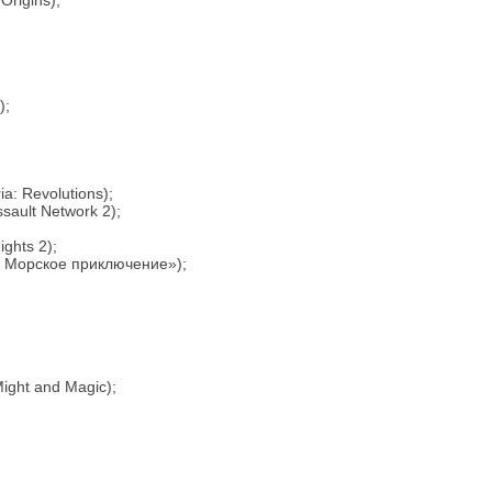
Origins);
);
: Revolutions);
ault Network 2);
ghts 2);
и Морское приключение»);
ight and Magic);