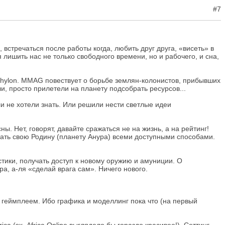
#7
 встречаться после работы когда, любить друг друга, «висеть» в
 лишить нас не только свободного времени, но и рабочего, и сна,
а Phylon. MMAG повествует о борьбе землян-колонистов, прибывших
и, просто прилетели на планету подсобрать ресурсов...
ли не хотели знать. Или решили нести светлые идеи
. Нет, говорят, давайте сражаться не на жизнь, а на рейтинг!
ать свою Родину (планету Анура) всеми доступными способами.
тики, получать доступ к новому оружию и амуниции. О
а, а-ля «сделай врага сам». Ничего нового.
ым геймплеем. Ибо графика и моделлинг пока что (на первый