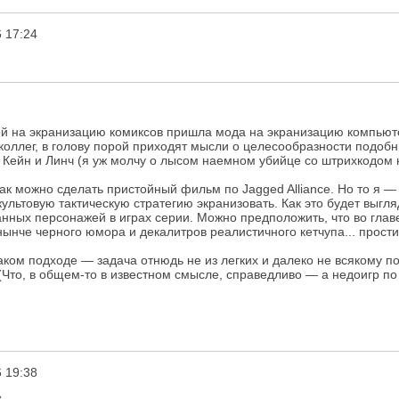
 17:24
ой на экранизацию комиксов пришла мода на экранизацию компьютерн
оллег, в голову порой приходят мысли о целесообразности подобн
 Кейн и Линч (я уж молчу о лысом наемном убийце со штрихкодом н
 как можно сделать пристойный фильм по Jagged Alliance. Но то я
культовую тактическую стратегию экранизовать. Как это будет выгл
ных персонажей в играх серии. Можно предположить, что во главе
ынче черного юмора и декалитров реалистичного кетчупа... простите
ком подходе — задача отнюдь не из легких и далеко не всякому по
Что, в общем-то в известном смысле, справедливо — а недоигр п
 19:38