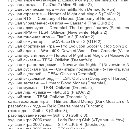
лучший экшен — Half-Life 2: Episode One (Condemned: Criminal 
лучшая аркада — FlatOut 2 (Alien Shooter 2);
лучшая логическая игра — Armadillo Run (Armadillo Run);
лучшая стратегия — Heroes of Might and Magic 5 (GalCiv 2);
лучшая RTS — Company of Heroes (Company of Heroes);
лучшая управленческая игра — Caesar 4 (The Guild 2);
лучшая адвенчура — Dreamfall: The Longest Journey (Scratches
лучшая RPG — TES4: Oblivion (Neverwinter Nights 2);
лучшая гоночная игра — FlatOut 2 (FlatOut 2);
лучший симулятор — ToCA Race Driver 3 (GTR 2);
лучшая спортивная игра — Pro Evolution Soccer 6 (Top Spin 2);
лучший аддон — Warh.40K: Dawn of War — Dark Crusade (Victoria
лучший мультиплеер — Heroes of Might and Magic 5 (Massive Ass
лучший сиквел — TES4: Oblivion (Dreamfall);
лучшая игра по лицензии — Neverwinter Nights 2 (Neverwinter Ni
лучшая русская игра — «Санитары подземелий» («Танита, ил
лучший сценарий — TES4: Oblivion (Dreamfall);
лучший визуальный ряд — TES4: Oblivion (Company of Heroes);
лучшие заставки — Hitman: Blood Money (Dreamfall);
лучшая музыка — TES4: Oblivion (Dreamfall);
лучшая лиц. музыка — FlatOut 2 (FlatOut 2);
лучший звук — TES4: Oblivion (Dreamfall);
самая жестокая игра — Hitman: Blood Money (Dark Messiah of M
разработчик года — Relic Entertainment (Funcom);
глюк года — Gothic 3 (Gothic 3);
разочарование года — Gothic 3 (Gothic 3);
худшая игра 2006 года — Lada Racing Club («Туманный ёж»);
лучшая игра 2007 года — S.T.A.L.K.E.R. (Bioshock);