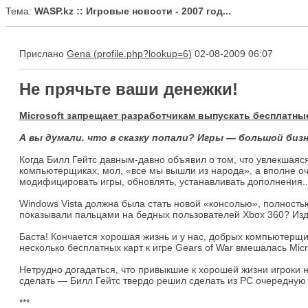
Тема:
WASP.kz :: Игровые новости - 2007 год...
Прислано
Gena
02-08-2009 06:07
Не прячьте ваши денежки!
Microsoft запрещает разработчикам выпускать бесплатны
А вы думали. что в сказку попали? Игры — большой бизн
Когда Билл Гейтс давным-давно объявил о том, что увлекшаяся
компьютерщиках, мол, «все мы вышли из народа», а вполне о
модифицировать игры, обновлять, устанавливать дополнения..
Windows Vista должна была стать новой «консолью», полностью
показывали пальцами на бедных пользователей Xbox 360? Издат
Баста! Кончается хорошая жизнь и у нас, добрых компьютерщи
несколько бесплатных карт к игре Gears of War вмешалась Mic
Нетрудно догадаться, что привыкшие к хорошей жизни игроки н
сделать — Билл Гейтс твердо решил сделать из PC очередную и
***