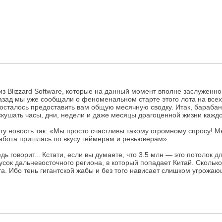
 Blizzard Software, которые на данный момент вполне заслуженн
 назад мы уже сообщали о феноменальном старте этого лота на вс
 осталось предоставить вам общую месячную сводку. Итак, бараба
 скушать часы, дни, недели и даже месяцы драгоценной жизни кажд
ту новость так: «Мы просто счастливы такому огромному спросу! Мы
работа пришлась по вкусу геймерам и ревьюверам».
 ведь говорит... Кстати, если вы думаете, что 3.5 млн — это потол
кусок дальневосточного региона, в который попадает Китай. Сколь
. Ибо тень гигантской жабы и без того нависает слишком угрожаю