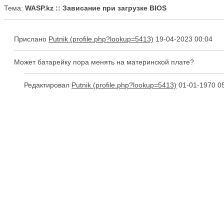
Тема:
WASP.kz :: Зависание при загрузке BIOS
Прислано
Putnik
19-04-2023 00:04
Может батарейку пора менять на материнской плате?
Редактировал
Putnik
01-01-1970 0