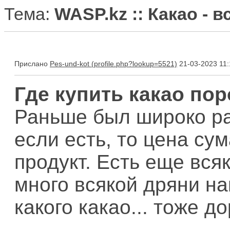
Тема:
WASP.kz :: Какао - 
Прислано
Pes-und-kot
21-03-2023 11:
Где купить какао по
Раньше был широко рас
если есть, то цена су
продукт. Есть еще всяк
много всякой дряни н
какого какао... тоже до