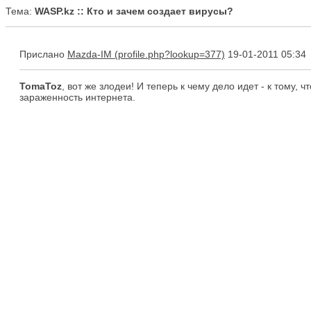
Тема:
WASP.kz :: Кто и зачем создает вирусы?
Прислано
Mazda-IM
19-01-2011 05:34
TomaToz
, вот же злодеи! И теперь к чему дело идет - к тому, 
зараженность интернета.