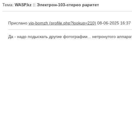
Тема:
WASP.kz :: Электрон-103-стерео раритет
Прислано
vip-bomzh
08-06-2025 16:37
Да - надо подыскать другие фотографии... нетронутого аппара