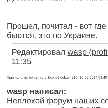
Прошел, почитал - вот гд
бьются, это по Украине.
Редактировал
wasp
11:35
Прислано
vip-bomzh
16-03-2014 09:49
wasp написал:
Неплохой форум наших со