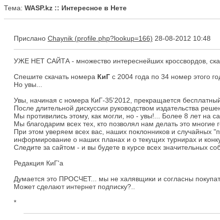
Тема:
WASP.kz :: Интересное в Нете
Прислано
Chaynik
28-08-2012 10:48
УЖЕ НЕТ САЙТА - множество интереснейших кроссвордов, сканв
Спешите скачать номера
КиГ
с 2004 года по 34 номер этого го
Но увы...
Увы, начиная с номера КиГ-35'2012, прекращается бесплатный
После длительной дискуссии руководством издательства реше
Мы противились этому, как могли, но - увы!... Более 8 лет на
Мы благодарим всех тех, кто позволял нам делать это многие 
При этом уверяем всех вас, наших поклонников и случайных "
информирование о наших планах и о текущих турнирах и конк
Следите за сайтом - и вы будете в курсе всех значительных со
Редакция КиГ'а
Думается это ПРОСЧЕТ... мы не халявщики и согласны покупать 
Может сделают интернет подписку?..
*