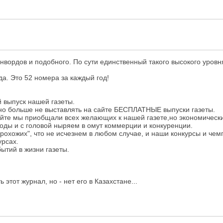
ордов и подобного. По сути единственный такого высокого уровня 
да. Это 52 номера за каждый год!
 выпуск нашей газеты.
но больше не выставлять на сайте БЕСПЛАТНЫЕ выпуски газеты.
 сайте мы приобщали всех желающих к нашей газете,но экономически
годы и с головой ныряем в омут коммерции и конкуренции.
прохожих", что не исчезнем в любом случае, и наши конкурсы и че
урсах.
бытий в жизни газеты.
этот журнал, но - нет его в Казахстане...