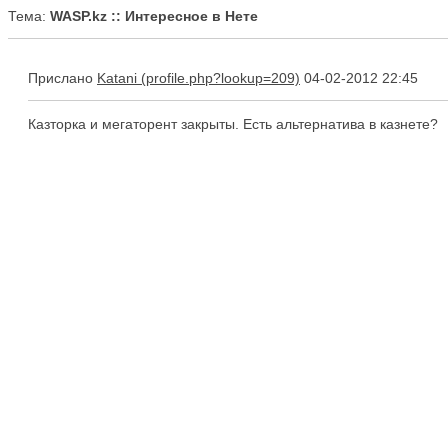
Тема:
WASP.kz :: Интересное в Нете
Прислано
Katani
04-02-2012 22:45
Казторка и мегаторент закрыты. Есть альтернатива в казнете?