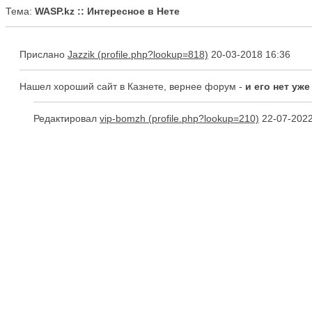
Тема:
WASP.kz :: Интересное в Нете
Прислано
Jazzik
20-03-2018 16:36
Нашел хороший сайт в Казнете, вернее форум -
и его нет уже
Редактировал
vip-bomzh
22-07-2022