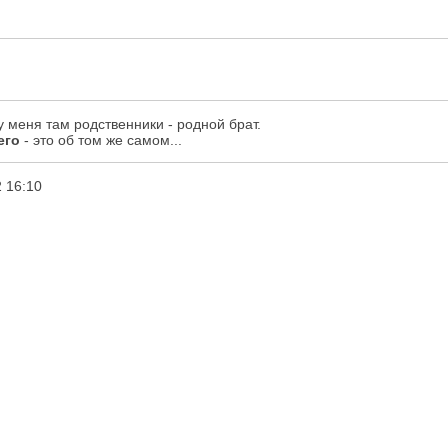
 у меня там родственники - родной брат.
его
- это об том же самом...
 16:10