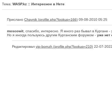
Тема:
WASP.kz :: Интересное в Нете
Прислано
Chaynik
09-08-2010 05:25
moscowit
, спасибо, интересно. Я много раз бывал в Кургане -
Но я иногда пользуюсь другим Курганским форумом -
уже нет 
Редактировал
vip-bomzh
22-07-2022