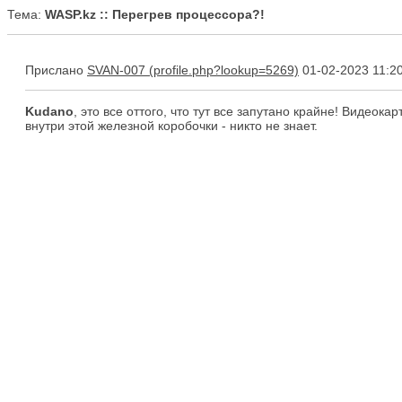
Тема:
WASP.kz :: Перегрев процессора?!
Прислано
SVAN-007
01-02-2023 11:2
Kudano
, это все оттого, что тут все запутано крайне! Видеока
внутри этой железной коробочки - никто не знает.