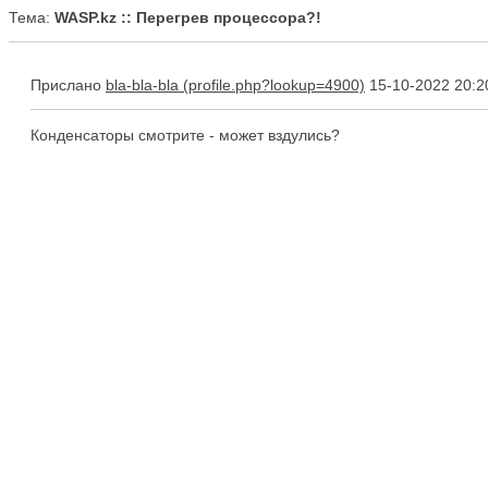
Тема:
WASP.kz :: Перегрев процессора?!
Прислано
bla-bla-bla
15-10-2022 20:2
Конденсаторы смотрите - может вздулись?