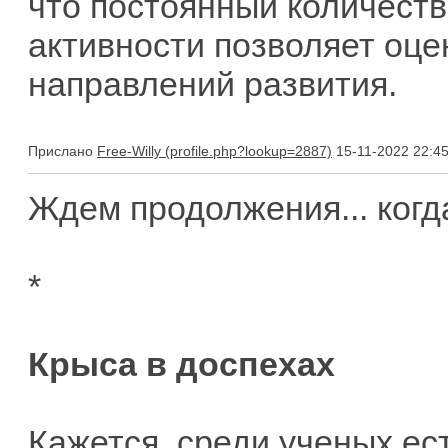
что постоянный количест
активности позволяет оц
направлений развития.
Прислано
Free-Willy
15-11-2022 22:4
Ждем продолжения... когд
*
Крыса в доспехах
Кажется, среди ученых ес