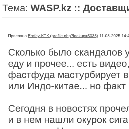
Тема:
WASP.kz :: Доставщи
Прислано
Erofey-KTK
11-08-2025 14:
Сколько было скандалов у
еду и прочее... есть виде
фастфуда мастурбирует в э
или Индо-китае... но факт 
Сегодня в новостях проче
и в нем нашли окурок сига