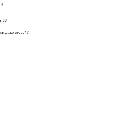
т!
9:33
или даже второй?