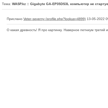
Тема:
WASP.kz :: Gigabyte GA-EP35DS3L компьютер не стартуе
Прислано
Veter-severny
13-05-2022 0
О какая древность! Я про картинку. Наверное петниум третий 