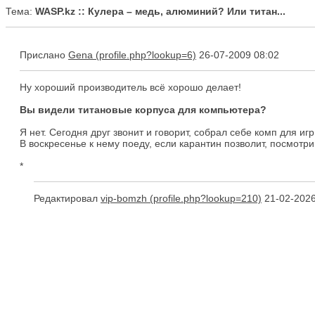
Тема:
WASP.kz :: Кулера – медь, алюминий? Или титан...
Прислано
Gena
26-07-2009 08:02
Ну хороший производитель всё хорошо делает!
Вы видели титановые корпуса для компьютера?
Я нет. Сегодня друг звонит и говорит, собрал себе комп для игр
В воскресенье к нему поеду, если карантин позволит, посмотрим
*
Редактировал
vip-bomzh
21-02-2026