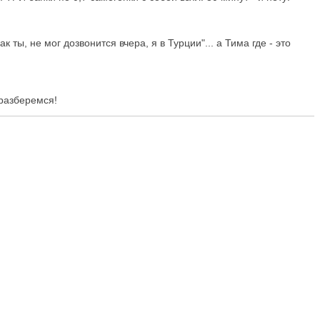
к ты, не мог дозвонится вчера, я в Турции"... а Тима где - это
 разберемся!