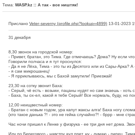
Тема:
WASP.kz :: А так - все ништяк!
Прислано
Veter-severny
13-01-2023 1
31 декабря
8,30 звонок на городской номер:
- Привет, братан, это Тима. Где отмечаешь? Дома? Ну если что 
Говорили полчаса и я тут проснулся:
- Да я не Лёха, Тима - это ты из Десятого или из Сары-Арка? А 
- я сам микрошанец!
- Я прриклываюсь, мы с Бахой замутили! Приезжай!
23,30 на сотку звонит Баха:
- Серый, чё есть - возьми, пацаны нудят но сам знаешь - хоть 
- Баха, ты ох-ел, какой я тебе Серый! Все нормаль, буду, но по
12,00 неищвестный номер:
- Братан с новым годом, ура капут жаксы алга! Баха ногу слома
(кто такое данька ?! - это не гейка случайно?! - бррр - мне стр
Час ночи пришел к Ленке у физрука - ее три дня нет дома. Звон
Иду по Берегового - навстру аул прет, ну - думаю - пипец. Тим