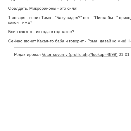
Обалдеть. Микрорайоны - это сила!
1 января - вонит Тима - "Баху видел?" нет... "Пивка бы..." прих
какой Тима?
Блин как это - из года в год такое?
Сейчас звонит Какая-то баба и говорит - Рома, давай ко мне! 
Редактировал
Veter-severny
01-01-