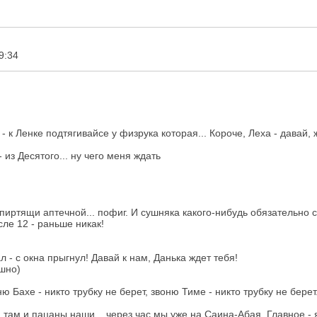
9:34
- к Ленке подтягивайсе у физрука которая... Короче, Леха - давай,
- из Десятого... ну чего меня ждать
спиртящи аптечной... пофиг. И сушняка какого-нибудь обязательно с
сле 12 - раньше никак!
л - с окна прыгнул! Давай к нам, Данька ждет тебя!
ашно)
ю Бахе - никто трубку не берет, звоню Тиме - никто трубку не бере
а там и пацаны наши... через час мы уже на Саина-Абая. Главное - я