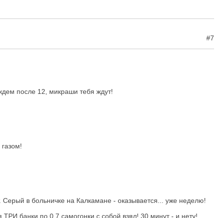
#7
 ждем после 12, микраши тебя ждут!
 газом!
т. Серый в больничке на Калкамане - оказывается... уже неделю!
 ТРИ банки по 0,7 самогонки с собой взял! 30 минут - и нету!