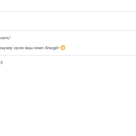
скать!
 браузер хром ваш комп блюдёт
33