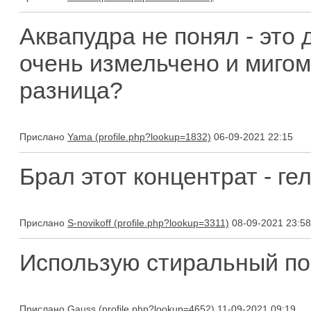
Аквапудра не понял - это 
очень измельчено и мигом
разница?
Прислано
Yama
06-09-2021 22:15
Брал этот концентрат - гел
Прислано
S-novikoff
08-09-2021 23:58
Использую стиральный по
Прислано
Gauss
11-09-2021 09:19