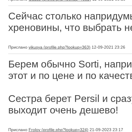
Сейчас столько наприду
хреновины, что выбрать не
Прислано
vikusya
12-09-2021 23:26
Берем обычно Sorti, напри
этот и по цене и по качес
Сестра берет Persil и сра
выходит очень дешево!
Прислано
Frolov
21-09-2023 23:17