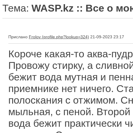
Тема:
WASP.kz :: Все о м
Прислано
Frolov
21-09-2023 23:17
Короче какая-то аква-пудр
Провожу стирку, а сливной
бежит вода мутная и пенна
приемнике нет ничего. С
полоскания с отжимом. Сн
мыльная, с пеной. Второй 
вода бежит практически ч