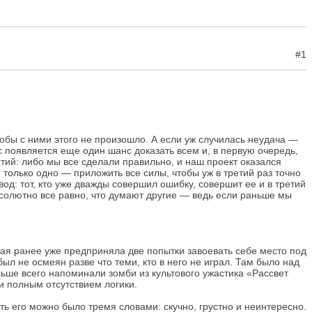
#1
чтобы с ними этого не произошло. А если уж случилась неудача —
ас появляется еще один шанс доказать всем и, в первую очередь,
тий: либо мы все сделали правильно, и наш проект оказался
 только одно — приложить все силы, чтобы уж в третий раз точно
од: тот, кто уже дважды совершил ошибку, совершит ее и в третий
абсолютно все равно, что думают другие — ведь если раньше мы
рая ранее уже предприняла две попытки завоевать себе место под
был не осмеян разве что теми, кто в него не играл. Там было над
ше всего напоминали зомби из культового ужастика «Рассвет
и полным отсутствием логики.
ть его можно было тремя словами: скучно, грустно и неинтересно.