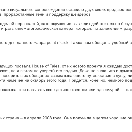
плане визуального сопровождения оставило двух своих предшестве
, проработанные тени и поддержку шейдеров.
оделей персонажей, зато окружение выглядит действительно безупре
играть кинематографическая камера, которая, по заявлениям раз
го для данного жанра point n'click. Также нам обещаны удобный в
ыдущих провала House of Tales, от их нового проекта я ожидаю до
кая, но я в этом не уверен) его подача. Даже не знаю, что и дума
 поверить в их обещание «захватывающего путешествия в душу, лич
та намечен на октябрь этого года. Придется, конечно, немного по
з отказываются называть свое детище квестом или адвенчурой — жа
гих страна – в апреле 2008 года. Она получила в целом хорошие оц