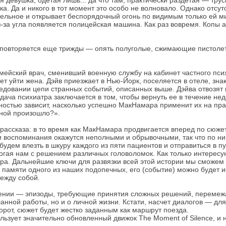
ся девушка, одетая лишь... да что там, практически раздетая — тр
нка. Да и никого в тот момент это особо не волновало. Однако отсу
здельное и открывает беспорядочный огонь по видимым только ей м
-за угла появляется полицейская машина. Как раз вовремя. Копы а
се повторяется еще трижды — опять полуголые, сжимающие пистоле
йский врач, сменивший военную службу на кабинет частного псих
ет уйти жена. Дэйв приезжает в Нью-Йорк, поселяется в отеле, зн
довании цепи странных событий, описанных выше. Дэйва отвозят в
адача психиатра заключается в том, чтобы вернуть ее в течение не
ностью зависит, насколько успешно МакНамара применит их на прак
мной произошло?».
рассказа: в то время как МакНамара продвигается вперед по сюже
 воспоминания окажутся неполными и обрывочными, так что по ним
дем влезть в шкуру каждого из пяти пациентов и отправиться в пут
омогая нам с решением различных головоломок. Как только интере
ра. Дальнейшие ключи для развязки всей этой истории мы сможем 
в памяти одного из наших подопечных, его (событие) можно будет и
между собой.
яжении — эпизоды, требующие принятия сложных решений, перемеж
анной работы, но и о личной жизни. Кстати, насчет диалогов — для
борот, сюжет будет жестко заданным как маршрут поезда.
ользует значительно обновленный движок The Moment of Silence, и 