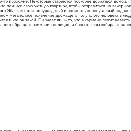
а-то прохожие. Некоторые стараются поскорее добраться домой, ч
то покинул свою уютную квартиру, чтобы отправиться на вечернюю п
ого Яблока» стоит полураздетый и насмерть перепуганный подросток
мном мегаполисе появление дрожащего полуголого человека в людн
ится и кто он такой. Он знает лишь то, что в кармане лежит невесть
на него обращает внимание полиция, и бравые копы забирают парен