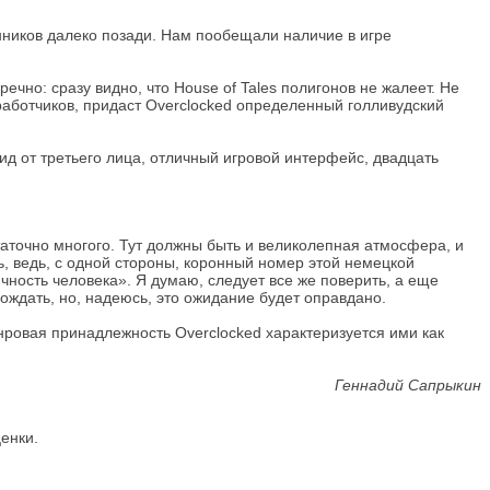
нников далеко позади. Нам пообещали наличие в игре
чно: сразу видно, что House of Tales полигонов не жалеет. Не
работчиков, придаст Overclocked определенный голливудский
ид от третьего лица, отличный игровой интерфейс, двадцать
статочно многого. Тут должны быть и великолепная атмосфера, и
ть, ведь, с одной стороны, коронный номер этой немецкой
ность человека». Я думаю, следует все же поверить, а еще
дождать, но, надеюсь, это ожидание будет оправдано.
нровая принадлежность Overclocked характеризуется ими как
Геннадий Сапрыкин
енки.