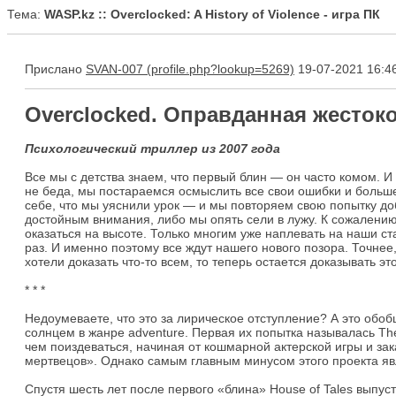
Тема:
WASP.kz :: Overclocked: A History of Violence - игра ПК
Прислано
SVAN-007
19-07-2021 16:4
Overclocked. Оправданная жесток
Психологический триллер из 2007 года
Все мы с детства знаем, что первый блин — он часто комом. И 
не беда, мы постараемся осмыслить все свои ошибки и больше 
себе, что мы уяснили урок — и мы повторяем свою попытку до
достойным внимания, либо мы опять сели в лужу. К сожалению,
оказаться на высоте. Только многим уже наплевать на наши ст
раз. И именно поэтому все ждут нашего нового позора. Точнее
хотели доказать что-то всем, то теперь остается доказывать это
* * *
Недоумеваете, что это за лирическое отступление? А это обо
солнцем в жанре adventure. Первая их попытка называлась The 
чем поиздеваться, начиная от кошмарной актерской игры и з
мертвецов». Однако самым главным минусом этого проекта яв
Спустя шесть лет после первого «блина» House of Tales выпуст