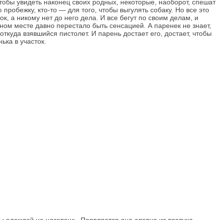
тобы увидеть наконец своих родных, некоторые, наоборот, спешат
робежку, кто-то — для того, чтобы выгулять собаку. Но все это
, а никому нет до него дела. И все бегут по своим делам, и
ом месте давно перестало быть сенсацией. А паренек не знает,
 откуда взявшийся пистолет. И парень достает его, достает, чтобы
ька в участок.