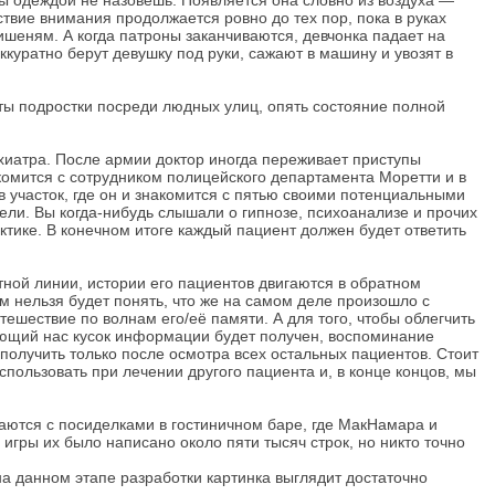
усы одеждой не назовешь. Появляется она словно из воздуха —
тствие внимания продолжается ровно до тех пор, пока в руках
ишеням. А когда патроны заканчиваются, девчонка падает на
ккуратно берут девушку под руки, сажают в машину и увозят в
ты подростки посреди людных улиц, опять состояние полной
иатра. После армии доктор иногда переживает приступы
акомится с сотрудником полицейского департамента Моретти и в
 участок, где он и знакомится с пятью своими потенциальными
дели. Вы когда-нибудь слышали о гипнозе, психоанализе и прочих
тике. В конечном итоге каждый пациент должен будет ответить
тной линии, истории его пациентов двигаются в обратном
 нельзя будет понять, что же на самом деле произошло с
ешествие по волнам его/её памяти. А для того, чтобы облегчить
сующий нас кусок информации будет получен, воспоминание
получить только после осмотра всех остальных пациентов. Стоит
спользовать при лечении другого пациента и, в конце концов, мы
аются с посиделками в гостиничном баре, где МакНамара и
 игры их было написано около пяти тысяч строк, но никто точно
на данном этапе разработки картинка выглядит достаточно