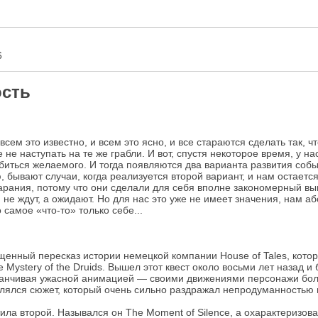
6
ость
всем это известно, и всем это ясно, и все стараются сделать так, 
не наступать на те же грабли. И вот, спустя некоторое время, у н
биться желаемого. И тогда появляются два варианта развития собы
 бывают случаи, когда реализуется второй вариант, и нам остается
арания, потому что они сделали для себя вполне закономерный выв
, не ждут, а ожидают. Но для нас это уже не имеет значения, нам 
 самое «что-то» только себе...
бщенный пересказ истории немецкой компании House of Tales, кото
Mystery of the Druids. Вышел этот квест около восьми лет назад и 
аканчивая ужасной анимацией — своими движениями персонажи боль
лялся сюжет, который очень сильно раздражал непродуманностью 
ила второй. Назывался он The Moment of Silence, а охарактеризова