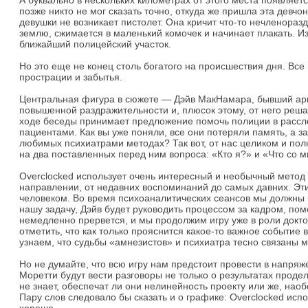
А буквально в нескольких километрах от этого места появляет
позже никто не мог сказать точно, откуда же пришла эта девчо
девушки не возникает пистолет. Она кричит что-то нечленора
землю, сжимается в маленький комочек и начинает плакать. Из
ближайший полицейский участок.
Но это еще не конец столь богатого на происшествия дня. В
прострации и забытья.
Центральная фигура в сюжете — Дэйв МакНамара, бывший арме
повышенной раздражительности и, плюсок этому, от него реша
ходе беседы принимает предложение помочь полиции в рассле
пациентами. Как вы уже поняли, все они потеряли память, а з
любимых психиатрами методах? Так вот, от нас целиком и пол
на два поставленных перед ним вопроса: «Кто я?» и «Что со 
Overclocked использует очень интересный и необычный метод 
направлении, от недавних воспоминаний до самых давних. Эти
человеком. Во время психоаналитических сеансов мы должны бу
нашу задачу, Дэйв будет руководить процессом за кадром, п
немедленно прервется, и мы продолжим игру уже в роли докто
отметить, что как только прояснится какое-то важное событие 
узнаем, что судьбы «амнезистов» и психиатра тесно связаны 
Но не думайте, что всю игру нам предстоит провести в напр
Моретти будут вести разговоры не только о результатах продел
не знает, обеспечат ли они нелинейность проекту или же, нао
Пару слов следовало бы сказать и о графике: Overclocked исп