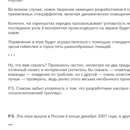
хорошо.
Во всяком случае, новое творение немецких разработчиков в 
приемлемых спецэффектов, включая динамическое освещение
Конечно, на скриншотах изредка проскальзывает угловатость м
последнюю роль в восприятии происходящего на экране будет 
шарм.
Управление в игре будет осуществляться с помощью стандартно
часов геймплея и сорок пять разнообразных локаций.
* * *
Ну, что вам сказать? Признаюсь честно, несмотря на два пред
отличный сюжет, и интересная (хотелось бы сказать — новаторс
команды — хождение по гра6лям, но с другой — очень хочется
лучше — проверить, ведь релиз этого весьма необычного проек
P.S. Совсем забыл упомянуть о том, что разработчики наотре
«психологический триллер».
P.S.
Эта игра вышла в России в конце декабря 2007 года, в дру
***