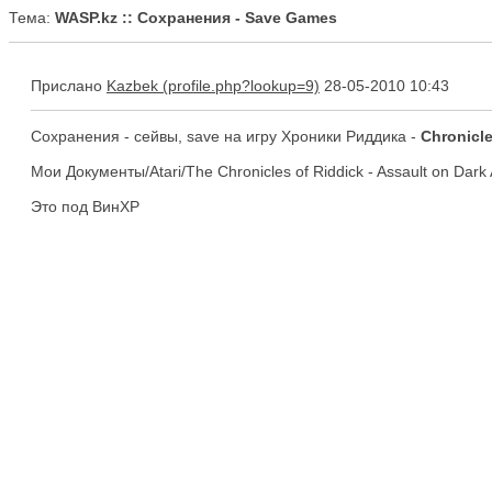
Тема:
WASP.kz :: Сохранения - Save Games
Прислано
Kazbek
28-05-2010 10:43
Сохранения - сейвы, save на игру Хроники Риддика -
Chronicl
Мои Документы/Atari/The Chronicles of Riddick - Assault on Da
Это под ВинХР