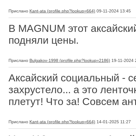
Прислано
Kant-ata
09-11-2024 13:45
В MAGNUM этот аксайский 
подняли цены.
Прислано
Bulgakov-1998
19-11-2024 
Аксайский социальный - с
захрустело... а это ленточ
плетут! Что за! Совсем ан
Прислано
Kant-ata
14-01-2025 11:27