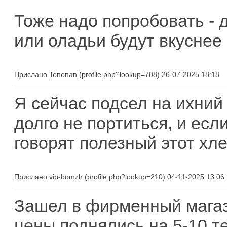
Тоже надо попробовать -
или оладьи будут вкуснее
Прислано
Tenenan
26-07-2025 18:18
Я сейчас подсел на ихний 
долго не портиться, и есл
говорят полезный этот хлеб
Прислано
vip-bomzh
04-11-2025 13:06
Зашел в фирменный магази
цены поднялись на 5-10 т