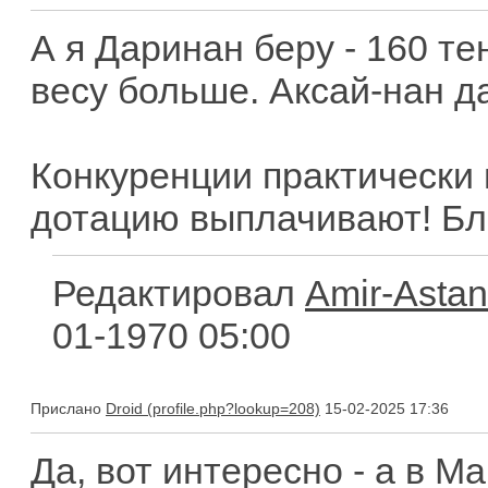
А я Даринан беру - 160 те
весу больше. Аксай-нан д
Конкуренции практически 
дотацию выплачивают! Бл
Редактировал
Amir-Asta
01-1970 05:00
Прислано
Droid
15-02-2025 17:36
Да, вот интересно - а в М