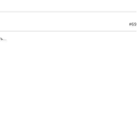
#69
ь...