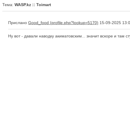
Тема:
WASP.kz :: Toimart
Прислано
Good_food
15-09-2025 13:
Ну вот - давали наводку акиматовским... значит вскоре и там с