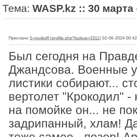
Тема:
WASP.kz :: 30 марта
Прислано
S-novikoff
02-06-2024 00:42
Был сегодня на Правд
Джандсова. Военные у
листики собирают... с
вертолет "Крокодил" - 
на помойке он... не п
задрипанный, хлам! Д
тоже самое - позор! А