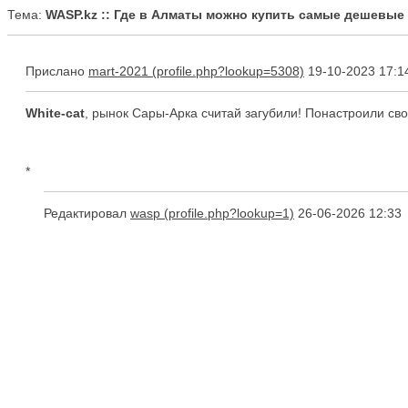
Тема:
WASP.kz :: Где в Алматы можно купить самые дешевые
Прислано
mart-2021
19-10-2023 17:1
White-cat
, рынок Сары-Арка считай загубили! Понастроили свои
*
Редактировал
wasp
26-06-2026 12:33