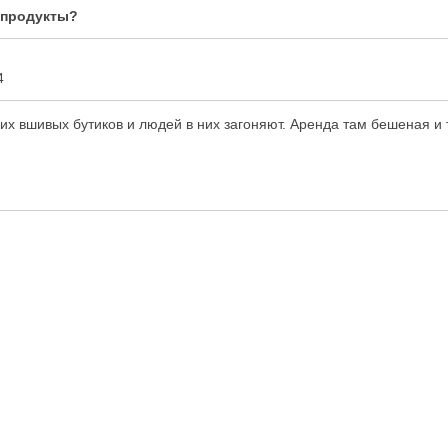
 продукты?
4
х вшивых бутиков и людей в них загоняют. Аренда там бешеная и то