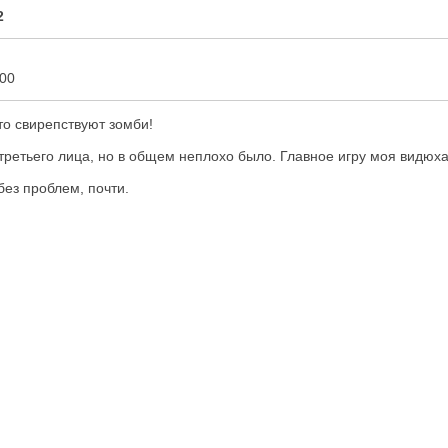
2
:00
то свирепствуют зомби!
третьего лица, но в общем неплохо было. Главное игру моя видюха
без проблем, почти.