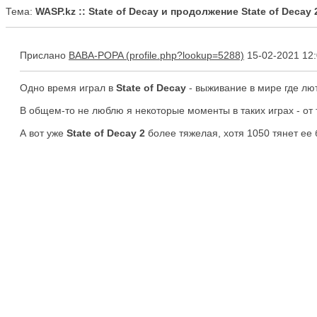
Тема:
WASP.kz :: State of Decay и продолжение State of Decay 
Прислано
BABA-POPA
15-02-2021 12
Одно время играл в
State of Decay
- выживание в мире где лю
В общем-то не люблю я некоторые моменты в таких играх - от 
А вот уже
State of Decay 2
более тяжелая, хотя 1050 тянет ее 