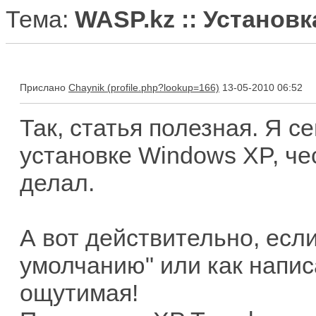
Тема:
WASP.kz :: Установ
Прислано
Chaynik
13-05-2010 06:52
Так, статья полезная. Я с
установке Windows XP, че
делал.
А вот действительно, есл
умолчанию" или как напис
ощутимая!