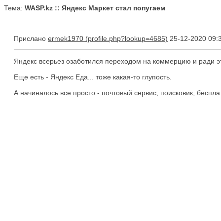
Тема:
WASP.kz :: Яндекс Маркет стал попугаем
Прислано
ermek1970
25-12-2020 09:
Яндекс всерьез озаботился переходом на коммерцию и ради эт
Еще есть - Яндекс Еда... тоже какая-то глупость.
А начиналось все просто - почтовый сервис, поисковик, бесплат