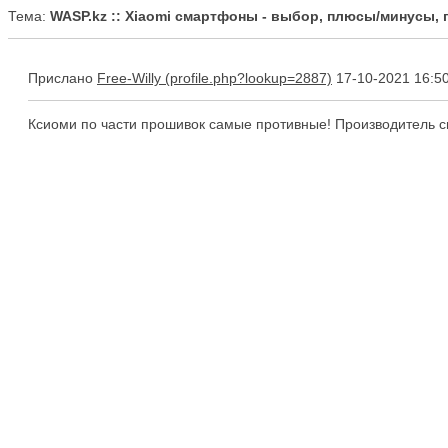
Тема:
WASP.kz :: Xiaomi смартфоны - выбор, плюсы/минусы,
Прислано
Free-Willy
17-10-2021 16:5
Ксиоми по части прошивок самые противные! Производитель спе