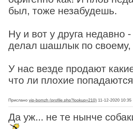
был, тоже незабудешь.
Ну и вот у друга недавно 
делал шашлык по своему,
У нас везде продают какие
что ли плохие попадаютс
Прислано
vip-bomzh
11-12-2020 10:35
Да уж... не те нынче соба