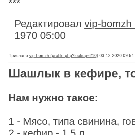
***
Редактировал
vip-bomzh
1970 05:00
Прислано
vip-bomzh
03-12-2020 09:54
Шашлык в кефире, т
Нам нужно такое:
1 - Мясо, типа свинина, го
2 - кефир - 1,5 л.