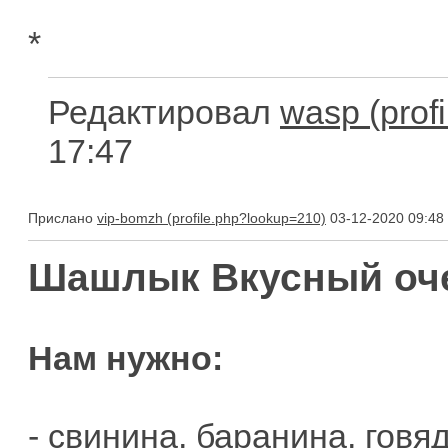
*
Редактировал
wasp
17:47
Прислано
vip-bomzh
03-12-2020 09:48
Шашлык Вкусный оче
Нам нужно:
- свинина, баранина, говяд