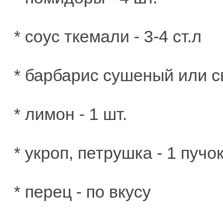
* соус ткемали - 3-4 ст.л
* барбарис сушеный или св
* лимон - 1 шт.
* укроп, петрушка - 1 пучо
* перец - по вкусу