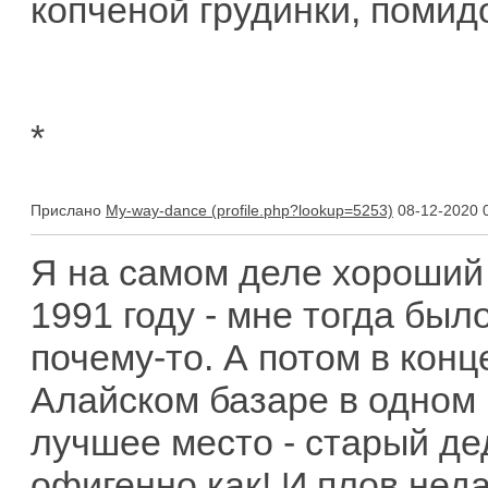
копченой грудинки, помид
*
Прислано
My-way-dance
08-12-2020 
Я на самом деле хороший 
1991 году - мне тогда было
почему-то. А потом в конц
Алайском базаре в одном 
лучшее место - старый де
офигенно как! И плов нед