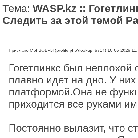
Тема:
WASP.kz :: Гогетлин
Следить за этой темой Ра
Прислано
Mbl-BOBPbl
10-05-2026 11:
Гогетлинкс был неплохой 
плавно идет на дно. У ни
платформой.Она не функц
приходится все руками им 
Постоянно вылазит, что ст