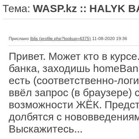
Тема:
WASP.kz :: HALYK 
Прислано
Iblis
11-08-2020 19:36
Привет. Может кто в курсе
банка, заходишь homeBank
есть (соответственно-логи
ввёл запрос (в браузере) 
возможности ЖЁК. Предст
долбятся с нововведениям
Выскажитесь...