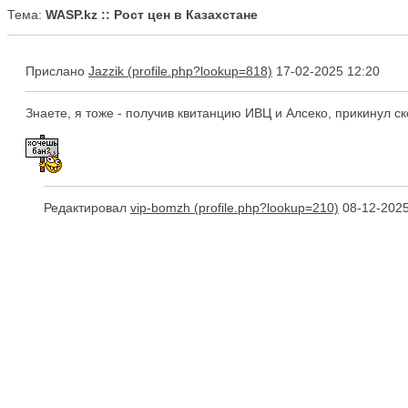
Тема:
WASP.kz :: Рост цен в Казахстане
Прислано
Jazzik
17-02-2025 12:20
Знаете, я тоже - получив квитанцию ИВЦ и Алсеко, прикинул скол
Редактировал
vip-bomzh
08-12-2025