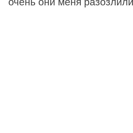
очень они меня разозлили