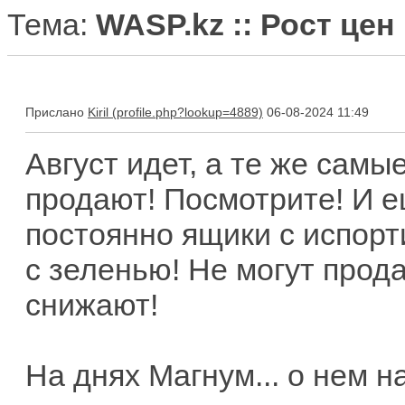
Тема:
WASP.kz :: Рост цен
Прислано
Kiril
06-08-2024 11:49
Август идет, а те же сам
продают! Посмотрите! И 
постоянно ящики с испор
с зеленью! Не могут прод
снижают!
На днях Магнум... о нем н