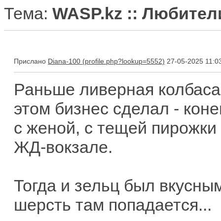
Тема:
WASP.kz :: Любите
Прислано
Diana-100
27-05-2025 11:0
Раньше ливерная колбаса
этом бизнес сделал - коне
с женой, с тещей пирожки
ЖД-вокзале.
Тогда и зельц был вкусным.
шерсть там попадается...