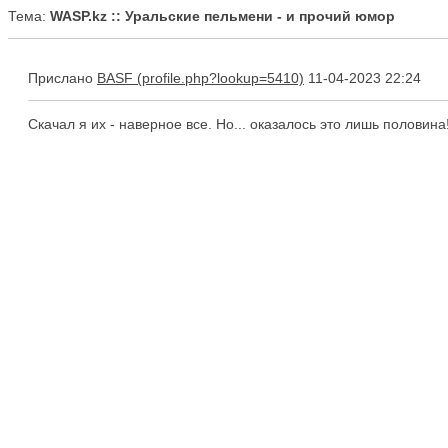
Тема:
WASP.kz :: Уральские пельмени - и прочий юмор
Прислано
BASF
11-04-2023 22:24
Скачал я их - наверное все. Но... оказалось это лишь половин