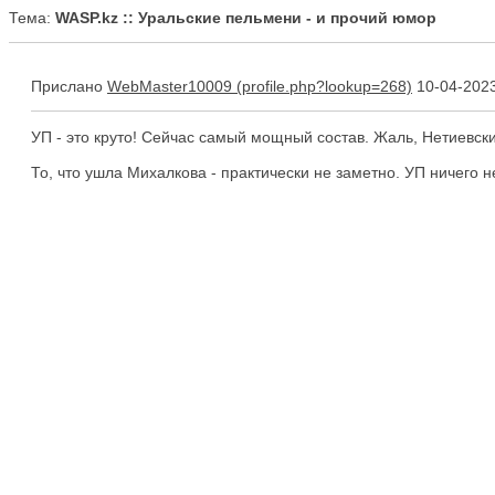
Тема:
WASP.kz :: Уральские пельмени - и прочий юмор
Прислано
WebMaster10009
10-04-2023
УП - это круто! Сейчас самый мощный состав. Жаль, Нетиевск
То, что ушла Михалкова - практически не заметно. УП ничего не