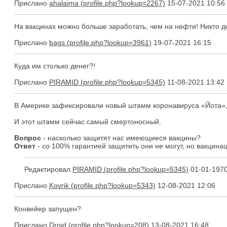
Прислано
ahalaima
15-07-2021 10:56
На вакцинах можно больше заработать, чем на нефти! Никто до
Прислано
bags
19-07-2021 16:15
Куда им столько денег?!
Прислано
PIRAMID
11-08-2021 13:42
В Америке зафиксировали новый штамм коронавируса «Йота», 
И этот штамм сейчас самый смертоносный.
Вопрос
- насколько защитят нас имеющиеся вакцины?
Ответ
- со 100% гарантией защитить они не могут, но вакцин
Редактировал
PIRAMID
01-01-1970
Прислано
Kovrik
12-08-2021 12:06
Конвейер запущен?
Прислано
Droid
13-08-2021 16:48