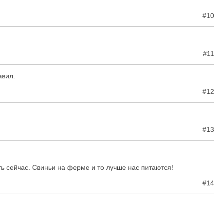
#10
#11
авил.
#12
#13
ть сейчас. Свиньи на ферме и то лучше нас питаются!
#14