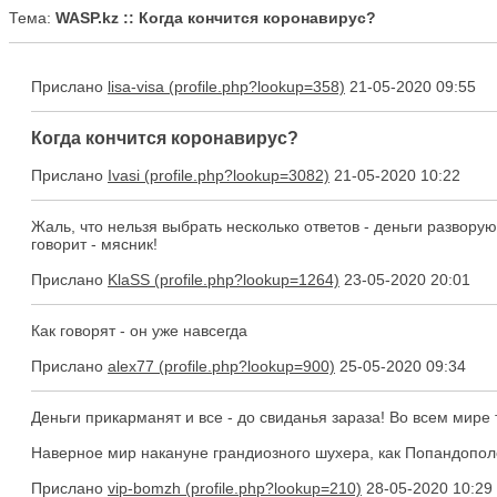
Тема:
WASP.kz :: Когда кончится коронавирус?
Прислано
lisa-visa
21-05-2020 09:55
Когда кончится коронавирус?
Прислано
Ivasi
21-05-2020 10:22
Жаль, что нельзя выбрать несколько ответов - деньги развору
говорит - мясник!
Прислано
KlaSS
23-05-2020 20:01
Как говорят - он уже навсегда
Прислано
alex77
25-05-2020 09:34
Деньги прикарманят и все - до свиданья зараза! Во всем мире 
Наверное мир накануне грандиозного шухера, как Попандопол
Прислано
vip-bomzh
28-05-2020 10:29