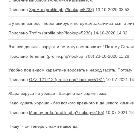
Спасение мировой экономики называется.
Прислано
XpeH-c
13-10-2020 08:53
а у меня вопрос - коронавирус и не думал заканчиваться, а жить
Прислано
Trofim
14-10-2020 14:32
Это все деньги - воруют и не могут остановится! Потому Сталин
Прислано
Tenenan
23-10-2020 11:28
Удобно под видом карантина воровать и народ гасить. Потому и
Прислано
GZZ-121212
10-07-2021 14
Жара вируса не убивает. Вакцина как видим тоже.
Надо кушать хорошо - без всякого вредного и дешевого химиче
Прислано
Mamay-orda
10-07-2021 18
Пишут - он теперь с нами навсегда!