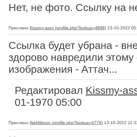
Нет, не фото. Ссылку на н
Прислано
Kissmy-assy
13-10-2022 05
Ссылка будет убрана - вн
здорово навредили этому 
изображения - Аттач...
Редактировал
Kissmy-as
01-1970 05:00
Прислано
Alekfilimon
13-10-2022 11:3