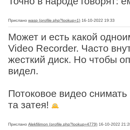
Точно в народе говорят: ем
Прислано
wasp
16-10-2022 19:33
Может и есть какой одноим
Video Recorder. Часто вн
жесткий диск. Но чтобы оп
видел.
Потоковое видео снимать 
та затея!
Прислано
Alekfilimon
16-10-2022 21:2