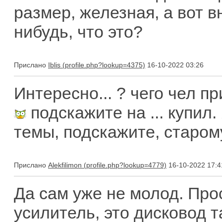
размер, железная, а вот 
нибудь, что это?
Прислано
Iblis
16-10-2022 03:26
Интересно... ? чего чел п
подскажите на ... купил
темы, подскажите, старому
Прислано
Alekfilimon
16-10-2022 17:4
Да сам уже не молод. Про
усилитель, это дисковод 