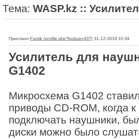
Тема:
WASP.kz :: Усилите
Прислано
Funtik
31-12-2019 10:34
Усилитель для науш
G1402
Микросхема G1402 ставил
приводы CD-ROM, когда к
подключать наушники, был
диски можно было слушать