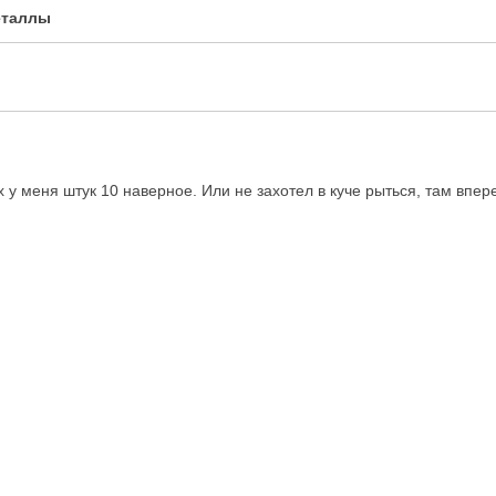
металлы
их у меня штук 10 наверное. Или не захотел в куче рыться, там впе